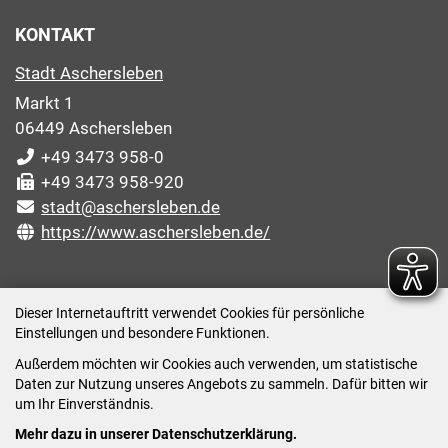
KONTAKT
Stadt Aschersleben
Markt 1
06449 Aschersleben
+49 3473 958-0
+49 3473 958-920
stadt@aschersleben.de
https://www.aschersleben.de/
ÖFFNUNGSZEITEN STADTVERWALTUNG
Dieser Internetauftritt verwendet Cookies für persönliche
Einstellungen und besondere Funktionen.
Montag: 09:00-12:00 /14:00-15:00 Uhr
Außerdem möchten wir Cookies auch verwenden, um statistische
Dienstag: 09:00-12:00 /14:00-16:00 Uhr
Daten zur Nutzung unseres Angebots zu sammeln. Dafür bitten wir
Mittwoch: 09:00 - 12:00 Uhr (nach vorheriger
um Ihr Einverständnis.
Terminvereinbarung)
Mehr dazu in unserer Datenschutzerklärung.