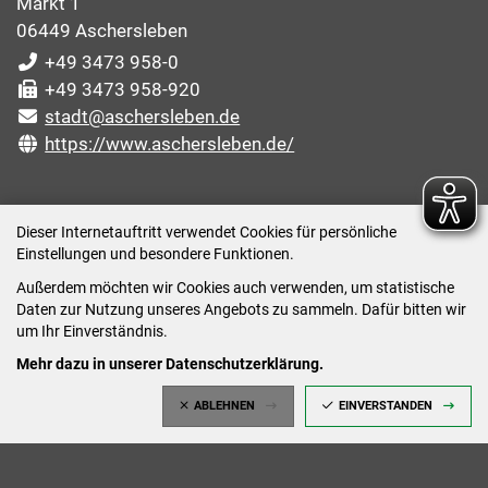
Markt 1
06449 Aschersleben
+49 3473 958-0
+49 3473 958-920
stadt@aschersleben.de
https://www.aschersleben.de/
ÖFFNUNGSZEITEN STADTVERWALTUNG
Dieser Internetauftritt verwendet Cookies für persönliche
Einstellungen und besondere Funktionen.
Montag: 09:00-12:00 /14:00-15:00 Uhr
Außerdem möchten wir Cookies auch verwenden, um statistische
Dienstag: 09:00-12:00 /14:00-16:00 Uhr
Daten zur Nutzung unseres Angebots zu sammeln. Dafür bitten wir
Mittwoch: 09:00 - 12:00 Uhr (nach vorheriger
um Ihr Einverständnis.
Terminvereinbarung)
Mehr dazu in unserer Datenschutzerklärung.
Donnerstag: 09:00-12:00 /14:00-18:00 Uhr
ABLEHNEN
EINVERSTANDEN
Freitag: 09:00-12:00 Uhr