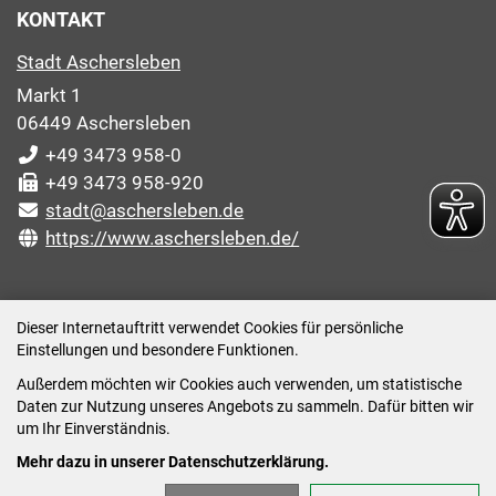
KONTAKT
Stadt Aschersleben
Markt 1
06449 Aschersleben
+49 3473 958-0
+49 3473 958-920
stadt@aschersleben.de
https://www.aschersleben.de/
ÖFFNUNGSZEITEN STADTVERWALTUNG
Dieser Internetauftritt verwendet Cookies für persönliche
Einstellungen und besondere Funktionen.
Montag: 09:00-12:00 /14:00-15:00 Uhr
Außerdem möchten wir Cookies auch verwenden, um statistische
Dienstag: 09:00-12:00 /14:00-16:00 Uhr
Daten zur Nutzung unseres Angebots zu sammeln. Dafür bitten wir
Mittwoch: 09:00 - 12:00 Uhr (nach vorheriger
um Ihr Einverständnis.
Terminvereinbarung)
Mehr dazu in unserer Datenschutzerklärung.
Donnerstag: 09:00-12:00 /14:00-18:00 Uhr