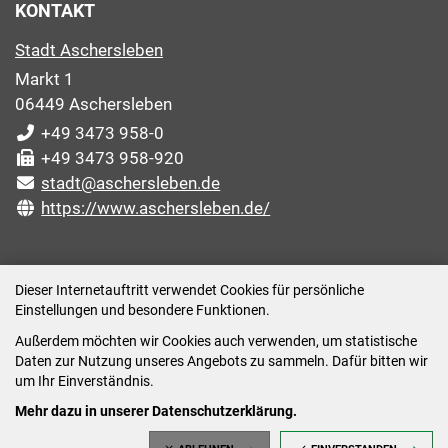
KONTAKT
Stadt Aschersleben
Markt 1
06449 Aschersleben
+49 3473 958-0
+49 3473 958-920
stadt@aschersleben.de
https://www.aschersleben.de/
ÖFFNUNGSZEITEN STADTVERWALTUNG
Dieser Internetauftritt verwendet Cookies für persönliche
Einstellungen und besondere Funktionen.
Montag: 09:00-12:00 /14:00-15:00 Uhr
Außerdem möchten wir Cookies auch verwenden, um statistische
Dienstag: 09:00-12:00 /14:00-16:00 Uhr
Daten zur Nutzung unseres Angebots zu sammeln. Dafür bitten wir
Mittwoch: 09:00 - 12:00 Uhr (nach vorheriger
um Ihr Einverständnis.
Terminvereinbarung)
Mehr dazu in unserer Datenschutzerklärung.
Donnerstag: 09:00-12:00 /14:00-18:00 Uhr