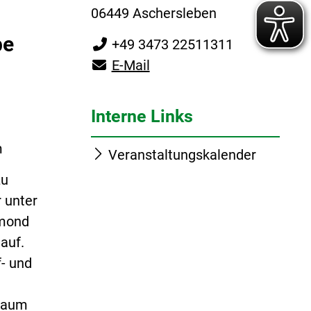
06449 Aschersleben
be
+49 3473 22511311
E-Mail
Interne Links
m
Veranstaltungskalender
zu
 unter
lmond
auf.
f- und
 Raum