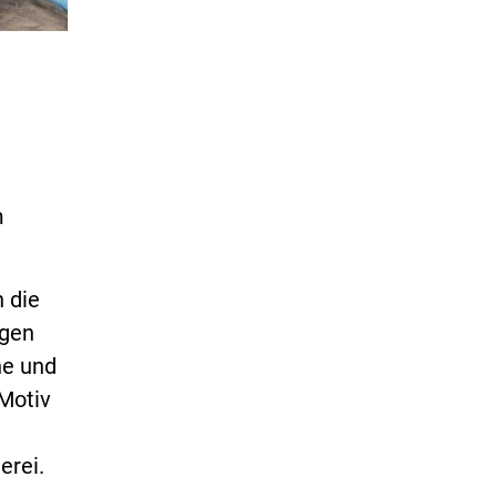
m
 die
igen
he und
 Motiv
erei.