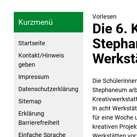
Vorlesen
Kurzmenü
Die 6. 
Stepha
Startseite
Werkst
Kontakt/Hinweis
geben
Impressum
Die Schülerinne
Datenschutzerklärung
Stephaneum arbe
Kreativwerkstatt
Sitemap
In acht Werkstä
Erklärung
für eine Woche u
Barrierefreiheit
kreativen Projekt
Einfache Sprache
Werkstätten vor