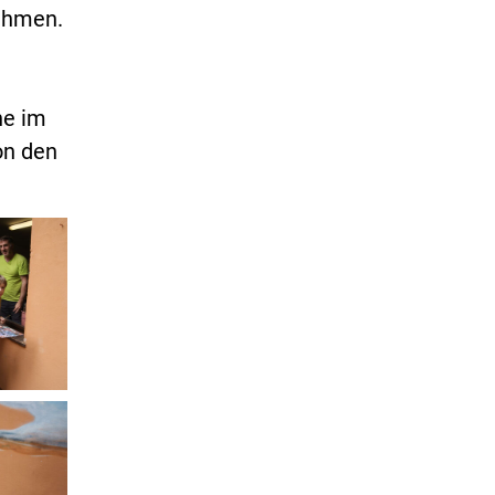
ehmen.
he im
on den