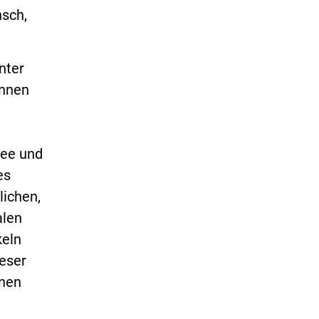
nsch,
nter
önnen
dee und
es
ichen,
alen
keln
ieser
rnen