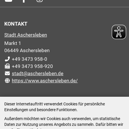
KONTAKT
Stadt Aschersleben
Markt 1
06449 Aschersleben
+49 3473 958-0
+49 3473 958-920
stadt@aschersleben.de
https://www.aschersleben.de/
ÖFFNUNGSZEITEN STADTVERWALTUNG
Dieser Internetauftritt verwendet Cookies für persönliche
Einstellungen und besondere Funktionen.
Montag: 09:00-12:00 /14:00-15:00 Uhr
Außerdem möchten wir Cookies auch verwenden, um statistische
Dienstag: 09:00-12:00 /14:00-16:00 Uhr
Daten zur Nutzung unseres Angebots zu sammeln. Dafür bitten wir
Mittwoch: 09:00 - 12:00 Uhr (nach vorheriger