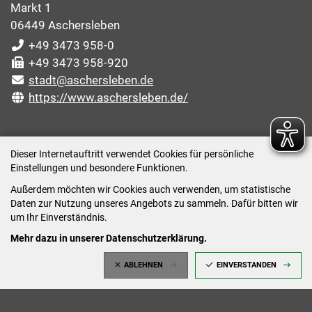
Markt 1
06449 Aschersleben
+49 3473 958-0
+49 3473 958-920
stadt@aschersleben.de
https://www.aschersleben.de/
ÖFFNUNGSZEITEN STADTVERWALTUNG
Dieser Internetauftritt verwendet Cookies für persönliche
Einstellungen und besondere Funktionen.
Montag: 09:00-12:00 /14:00-15:00 Uhr
Außerdem möchten wir Cookies auch verwenden, um statistische
Dienstag: 09:00-12:00 /14:00-16:00 Uhr
Daten zur Nutzung unseres Angebots zu sammeln. Dafür bitten wir
Mittwoch: 09:00 - 12:00 Uhr (nach vorheriger
um Ihr Einverständnis.
Terminvereinbarung)
Mehr dazu in unserer Datenschutzerklärung.
Donnerstag: 09:00-12:00 /14:00-18:00 Uhr
ABLEHNEN
EINVERSTANDEN
Freitag: 09:00-12:00 Uhr