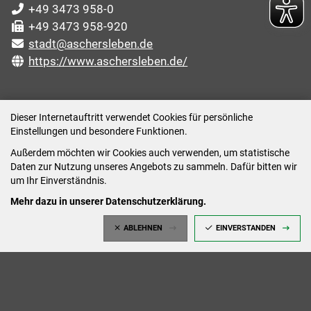
+49 3473 958-0
+49 3473 958-920
stadt@aschersleben.de
https://www.aschersleben.de/
ÖFFNUNGSZEITEN STADTVERWALTUNG
Dieser Internetauftritt verwendet Cookies für persönliche
Einstellungen und besondere Funktionen.
Montag: 09:00-12:00 /14:00-15:00 Uhr
Außerdem möchten wir Cookies auch verwenden, um statistische
Dienstag: 09:00-12:00 /14:00-16:00 Uhr
Daten zur Nutzung unseres Angebots zu sammeln. Dafür bitten wir
Mittwoch: 09:00 - 12:00 Uhr (nach vorheriger
um Ihr Einverständnis.
Terminvereinbarung)
Mehr dazu in unserer Datenschutzerklärung.
Donnerstag: 09:00-12:00 /14:00-18:00 Uhr
ABLEHNEN
EINVERSTANDEN
Freitag: 09:00-12:00 Uhr