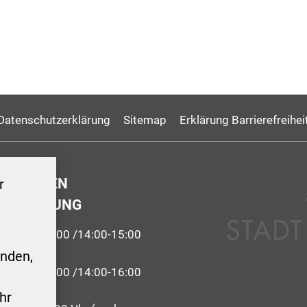
Datenschutzerklärung
Sitemap
Erklärung Barrierefreihei
GSZEITEN
r
ERWALTUNG
9:00-12:00 /14:00-15:00
nden,
 09:00-12:00 /14:00-16:00
hr