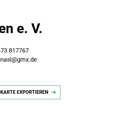
n e. V.
473 817767
ionasl@gmx.de
NKARTE EXPORTIEREN