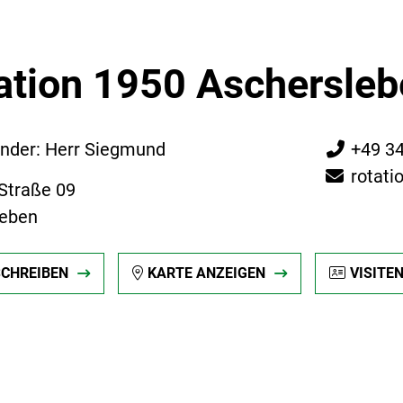
ation 1950 Ascherslebe
ender: Herr Siegmund
+49 3
rotat
-Straße 09
leben
SCHREIBEN
KARTE ANZEIGEN
VISITE