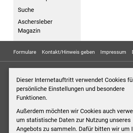
Suche
Aschersleber
Magazin
Formulare
Kontakt/Hinweis geben
Impressum
KONTAKT
ÖFFNUN
Dieser Internetauftritt verwendet Cookies fü
STADTV
persönliche Einstellungen und besondere
Stadt Aschersleben
Funktionen.
Markt 1
Montag: 0
06449 Aschersleben
Uhr
Außerdem möchten wir Cookies auch verwe
+49 3473 958-0
Dienstag:
um statistische Daten zur Nutzung unseres
+49 3473 958-920
Uhr
Angebots zu sammeln. Dafür bitten wir um I
stadt@aschersleben.de