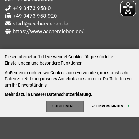
+49 3473 958-0
+49 3473 958-920
stadt@aschersleben.de
https://www.aschersleben.de/
ÖFFNUNGSZEITEN STADTVERWALTUNG
Dieser Internetauftritt verwendet Cookies für persönliche
Einstellungen und besondere Funktionen.
Montag: 09:00-12:00 /14:00-15:00 Uhr
Außerdem möchten wir Cookies auch verwenden, um statistische
Dienstag: 09:00-12:00 /14:00-16:00 Uhr
Daten zur Nutzung unseres Angebots zu sammeln. Dafür bitten wir
Mittwoch: 09:00 - 12:00 Uhr (nach vorheriger
um Ihr Einverständnis.
Terminvereinbarung)
Mehr dazu in unserer Datenschutzerklärung.
Donnerstag: 09:00-12:00 /14:00-18:00 Uhr
ABLEHNEN
EINVERSTANDEN
Freitag: 09:00-12:00 Uhr