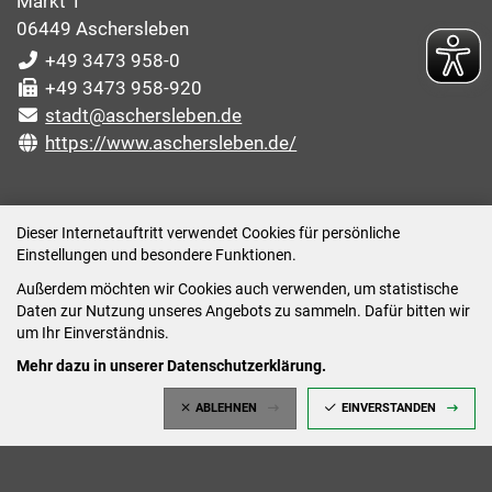
Markt 1
06449 Aschersleben
+49 3473 958-0
+49 3473 958-920
stadt@aschersleben.de
https://www.aschersleben.de/
ÖFFNUNGSZEITEN STADTVERWALTUNG
Dieser Internetauftritt verwendet Cookies für persönliche
Einstellungen und besondere Funktionen.
Montag: 09:00-12:00 /14:00-15:00 Uhr
Außerdem möchten wir Cookies auch verwenden, um statistische
Dienstag: 09:00-12:00 /14:00-16:00 Uhr
Daten zur Nutzung unseres Angebots zu sammeln. Dafür bitten wir
Mittwoch: 09:00 - 12:00 Uhr (nach vorheriger
um Ihr Einverständnis.
Terminvereinbarung)
Mehr dazu in unserer Datenschutzerklärung.
Donnerstag: 09:00-12:00 /14:00-18:00 Uhr
ABLEHNEN
EINVERSTANDEN
Freitag: 09:00-12:00 Uhr