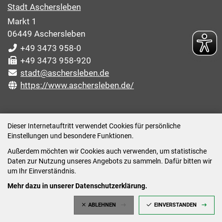
Stadt Aschersleben
Markt 1
06449 Aschersleben
+49 3473 958-0
+49 3473 958-920
stadt@aschersleben.de
https://www.aschersleben.de/
ÖFFNUNGSZEITEN STADTVERWALTUNG
Dieser Internetauftritt verwendet Cookies für persönliche
Einstellungen und besondere Funktionen.
Montag: 09:00-12:00 /14:00-15:00 Uhr
Außerdem möchten wir Cookies auch verwenden, um statistische
Dienstag: 09:00-12:00 /14:00-16:00 Uhr
Daten zur Nutzung unseres Angebots zu sammeln. Dafür bitten wir
Mittwoch: 09:00 - 12:00 Uhr (nach vorheriger
um Ihr Einverständnis.
Terminvereinbarung)
Mehr dazu in unserer Datenschutzerklärung.
Donnerstag: 09:00-12:00 /14:00-18:00 Uhr
ABLEHNEN
EINVERSTANDEN
Freitag: 09:00-12:00 Uhr