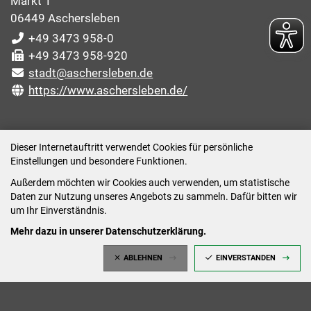
Markt 1
06449 Aschersleben
+49 3473 958-0
+49 3473 958-920
stadt@aschersleben.de
https://www.aschersleben.de/
ÖFFNUNGSZEITEN STADTVERWALTUNG
Dieser Internetauftritt verwendet Cookies für persönliche
Einstellungen und besondere Funktionen.
Montag: 09:00-12:00 /14:00-15:00 Uhr
Außerdem möchten wir Cookies auch verwenden, um statistische
Dienstag: 09:00-12:00 /14:00-16:00 Uhr
Daten zur Nutzung unseres Angebots zu sammeln. Dafür bitten wir
Mittwoch: 09:00 - 12:00 Uhr (nach vorheriger
um Ihr Einverständnis.
Terminvereinbarung)
Mehr dazu in unserer Datenschutzerklärung.
Donnerstag: 09:00-12:00 /14:00-18:00 Uhr
ABLEHNEN
EINVERSTANDEN
Freitag: 09:00-12:00 Uhr