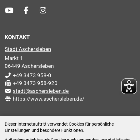
KONTAKT
Stadt Aschersleben
Markt 1
06449 Aschersleben
+49 3473 958-0
+49 3473 958-920
stadt@aschersleben.de
https://www.aschersleben.de/
ÖFFNUNGSZEITEN STADTVERWALTUNG
Dieser Internetauftritt verwendet Cookies für persönliche
Einstellungen und besondere Funktionen.
Montag: 09:00-12:00 /14:00-15:00 Uhr
Außerdem möchten wir Cookies auch verwenden, um statistische