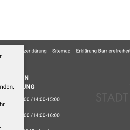
Datenschutzerklärung
Sitemap
Erklärung Barrierefreihei
r
GSZEITEN
ERWALTUNG
nden,
9:00-12:00 /14:00-15:00
hr
 09:00-12:00 /14:00-16:00
.