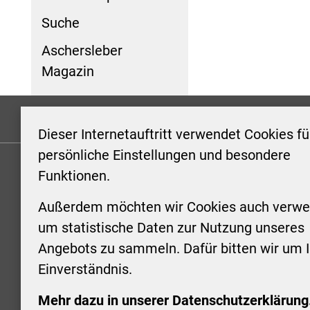
Suche
Aschersleber
Magazin
Formulare
Kontakt/Hinweis geben
Impressum
Dieser Internetauftritt verwendet Cookies fü
persönliche Einstellungen und besondere
Funktionen.
KONTAKT
ÖFFNUN
STADTV
Außerdem möchten wir Cookies auch verwe
Stadt Aschersleben
um statistische Daten zur Nutzung unseres
Markt 1
Montag: 0
Angebots zu sammeln. Dafür bitten wir um I
06449 Aschersleben
Uhr
Einverständnis.
+49 3473 958-0
Dienstag:
+49 3473 958-920
Uhr
Mehr dazu in unserer Datenschutzerklärung
stadt@aschersleben.de