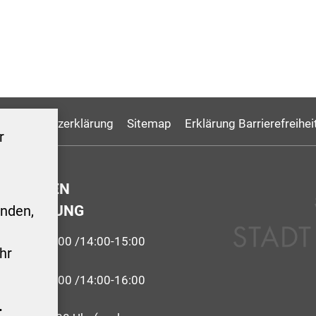
Datenschutzerklärung
Sitemap
Erklärung Barrierefreihei
r
GSZEITEN
ERWALTUNG
nden,
9:00-12:00 /14:00-15:00
hr
 09:00-12:00 /14:00-16:00
.