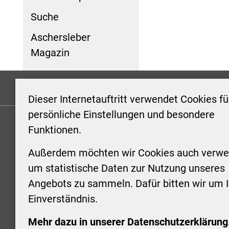
Suche
Aschersleber
Magazin
Formulare
Kontakt/Hinweis geben
Impressum
Dieser Internetauftritt verwendet Cookies fü
persönliche Einstellungen und besondere
Funktionen.
KONTAKT
ÖFFNUN
STADTV
Außerdem möchten wir Cookies auch verwe
Stadt Aschersleben
um statistische Daten zur Nutzung unseres
Markt 1
Montag: 0
Angebots zu sammeln. Dafür bitten wir um I
06449 Aschersleben
Uhr
Einverständnis.
+49 3473 958-0
Dienstag:
+49 3473 958-920
Uhr
Mehr dazu in unserer Datenschutzerklärung
stadt@aschersleben.de