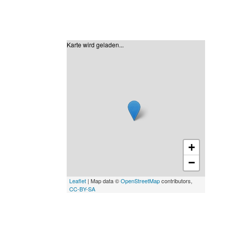
Karte wird geladen...
+
−
Leaflet
| Map data ©
OpenStreetMap
contributors,
CC-BY-SA