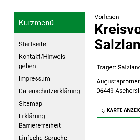
Vorlesen
Kurzmenü
Kreisv
Salzla
Startseite
Kontakt/Hinweis
geben
Träger: Salzlan
Impressum
Augustaprome
06449 Aschers
Datenschutzerklärung
Sitemap
KARTE ANZEI
Erklärung
Barrierefreiheit
Einfache Sprache