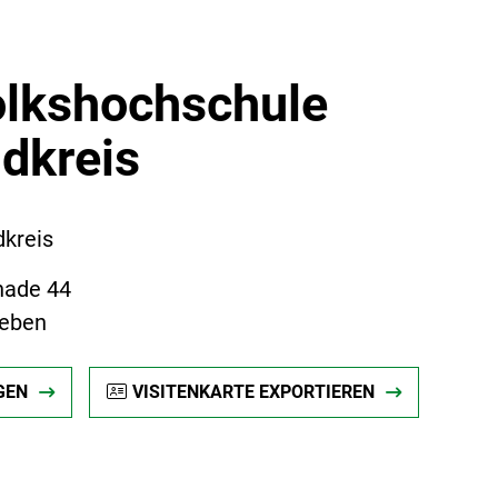
olkshochschule
ndkreis
dkreis
nade 44
leben
GEN
VISITENKARTE EXPORTIEREN