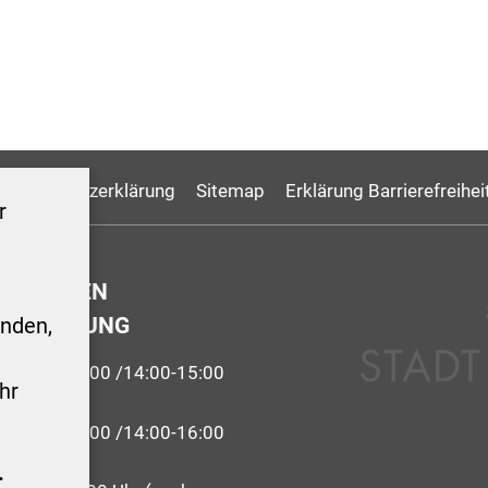
Datenschutzerklärung
Sitemap
Erklärung Barrierefreihei
r
GSZEITEN
ERWALTUNG
nden,
9:00-12:00 /14:00-15:00
hr
 09:00-12:00 /14:00-16:00
.