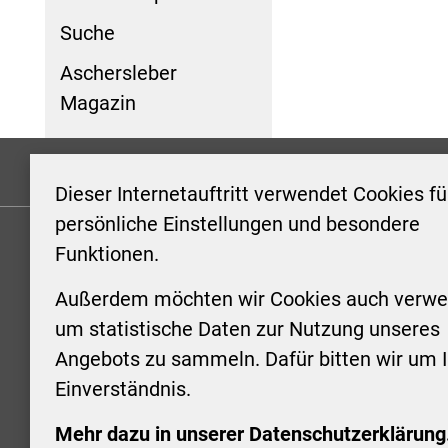
Suche
Aschersleber
Magazin
Formulare
Kontakt/Hinweis geben
Impressum
Dieser Internetauftritt verwendet Cookies fü
persönliche Einstellungen und besondere
Funktionen.
KONTAKT
ÖFFNUN
STADTV
Außerdem möchten wir Cookies auch verwe
Stadt Aschersleben
um statistische Daten zur Nutzung unseres
Markt 1
Montag: 0
Angebots zu sammeln. Dafür bitten wir um I
06449 Aschersleben
Uhr
Einverständnis.
+49 3473 958-0
Dienstag:
+49 3473 958-920
Uhr
Mehr dazu in unserer Datenschutzerklärung
stadt@aschersleben.de