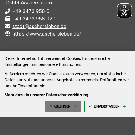
06449 Aschersleben
+49 3473 958-0
+49 3473 958-920
stadt@aschersleben.de
https://www.aschersleben.de/
ÖFFNUNGSZEITEN STADTVERWALTUNG
Dieser Internetauftritt verwendet Cookies für persönliche
Einstellungen und besondere Funktionen.
Montag: 09:00-12:00 /14:00-15:00 Uhr
Außerdem möchten wir Cookies auch verwenden, um statistische
Dienstag: 09:00-12:00 /14:00-16:00 Uhr
Daten zur Nutzung unseres Angebots zu sammeln. Dafür bitten wir
Mittwoch: 09:00 - 12:00 Uhr (nach vorheriger
um Ihr Einverständnis.
Terminvereinbarung)
Mehr dazu in unserer Datenschutzerklärung.
Donnerstag: 09:00-12:00 /14:00-18:00 Uhr
ABLEHNEN
EINVERSTANDEN
Freitag: 09:00-12:00 Uhr