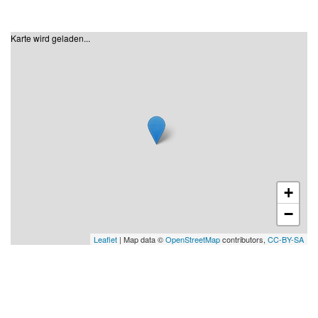
Karte wird geladen...
+
−
Leaflet
| Map data ©
OpenStreetMap
contributors,
CC-BY-SA