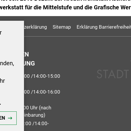
lwerkstatt für die Mittelstufe und die Grafische Wer
Datenschutzerklärung
Sitemap
Erklärung Barrierefreihei
r
GSZEITEN
ERWALTUNG
nden,
9:00-12:00 /14:00-15:00
hr
 09:00-12:00 /14:00-16:00
.
09:00 - 12:00 Uhr (nach
 Terminvereinbarung)
EN
: 09:00-12:00 /14:00-