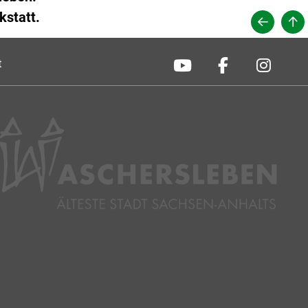
kstatt.
t