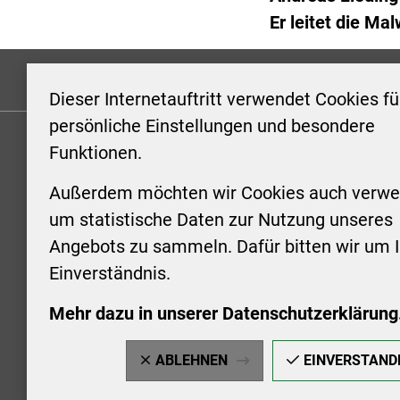
Er leitet die Ma
Formulare
Kontakt/Hinweis geben
Impressum
Dieser Internetauftritt verwendet Cookies fü
persönliche Einstellungen und besondere
Funktionen.
KONTAKT
ÖFFNUN
STADTV
Außerdem möchten wir Cookies auch verwe
Stadt Aschersleben
um statistische Daten zur Nutzung unseres
Markt 1
Montag: 0
Angebots zu sammeln. Dafür bitten wir um I
06449 Aschersleben
Uhr
Einverständnis.
+49 3473 958-0
Dienstag:
+49 3473 958-920
Uhr
Mehr dazu in unserer Datenschutzerklärung
stadt@aschersleben.de
Mittwoch: 
https://www.aschersleben.de/
vorheriger
ABLEHNEN
EINVERSTAND
Donnerstag
18:00 Uhr