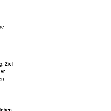
ne
. Ziel
ner
en
leben.