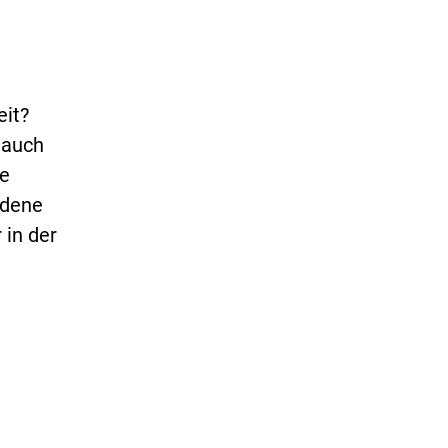
eit?
 auch
re
edene
 in der