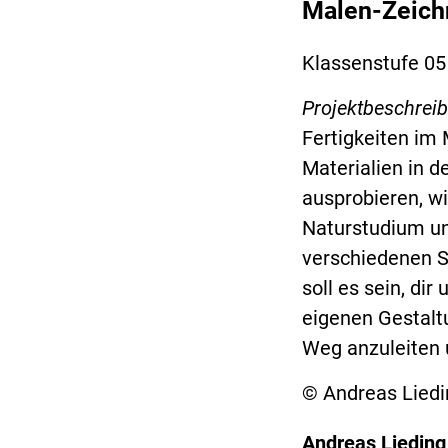
Malen-Zeich
Klassenstufe 05
Projektbeschrei
Fertigkeiten im
Materialien in d
ausprobieren, wi
Naturstudium un
verschiedenen St
soll es sein, di
eigenen Gestalt
Weg anzuleiten 
© Andreas Liedi
Andreas Lieding 