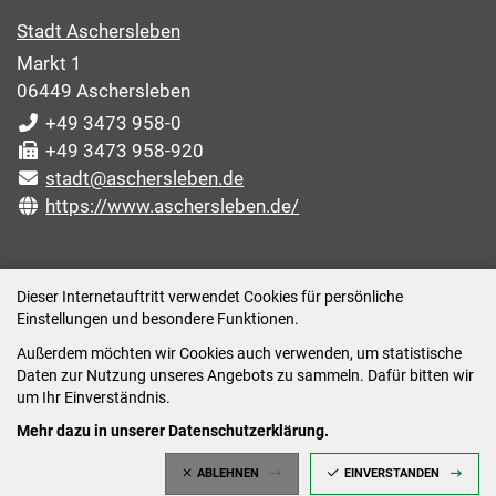
Stadt Aschersleben
Markt 1
06449 Aschersleben
+49 3473 958-0
+49 3473 958-920
stadt@aschersleben.de
https://www.aschersleben.de/
ÖFFNUNGSZEITEN STADTVERWALTUNG
Dieser Internetauftritt verwendet Cookies für persönliche
Einstellungen und besondere Funktionen.
Montag: 09:00-12:00 /14:00-15:00 Uhr
Außerdem möchten wir Cookies auch verwenden, um statistische
Dienstag: 09:00-12:00 /14:00-16:00 Uhr
Daten zur Nutzung unseres Angebots zu sammeln. Dafür bitten wir
Mittwoch: 09:00 - 12:00 Uhr (nach vorheriger
um Ihr Einverständnis.
Terminvereinbarung)
Mehr dazu in unserer Datenschutzerklärung.
Donnerstag: 09:00-12:00 /14:00-18:00 Uhr
ABLEHNEN
EINVERSTANDEN
Freitag: 09:00-12:00 Uhr