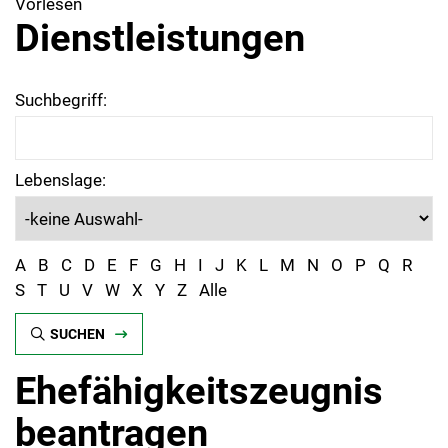
Vorlesen
Dienstleistungen
Suchbegriff:
Lebenslage:
A
B
C
D
E
F
G
H
I
J
K
L
M
N
O
P
Q
R
S
T
U
V
W
X
Y
Z
Alle
SUCHEN
Ehefähigkeitszeugnis
beantragen