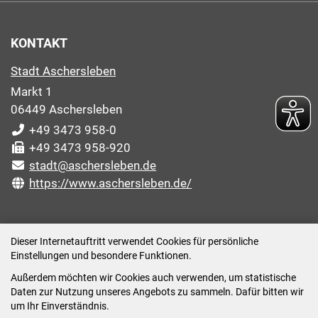
KONTAKT
Stadt Aschersleben
Markt 1
06449 Aschersleben
+49 3473 958-0
+49 3473 958-920
stadt@aschersleben.de
https://www.aschersleben.de/
ÖFFNUNGSZEITEN STADTVERWALTUNG
Dieser Internetauftritt verwendet Cookies für persönliche
Einstellungen und besondere Funktionen.
Montag: 09:00-12:00 /14:00-15:00 Uhr
Außerdem möchten wir Cookies auch verwenden, um statistische
Dienstag: 09:00-12:00 /14:00-16:00 Uhr
Daten zur Nutzung unseres Angebots zu sammeln. Dafür bitten wir
Mittwoch: 09:00 - 12:00 Uhr (nach vorheriger
um Ihr Einverständnis.