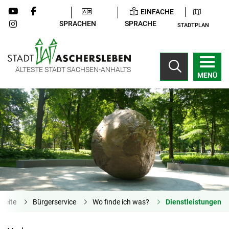
EINFACHE
SPRACHEN
SPRACHE
STADTPLAN
ÄLTESTE STADT SACHSEN-ANHALTS
MENÜ
tseite
Bürgerservice
Wo finde ich was?
Dienstleistungen