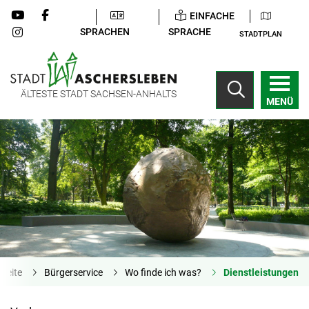
EINFACHE
SPRACHEN
SPRACHE
STADTPLAN
ÄLTESTE STADT SACHSEN-ANHALTS
MENÜ
tseite
Bürgerservice
Wo finde ich was?
Dienstleistungen