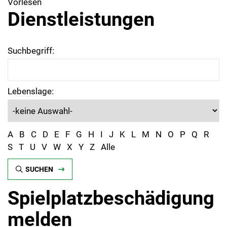
Vorlesen
Dienstleistungen
Suchbegriff:
Lebenslage:
A
B
C
D
E
F
G
H
I
J
K
L
M
N
O
P
Q
R
S
T
U
V
W
X
Y
Z
Alle
SUCHEN
Spielplatzbeschädigung
melden