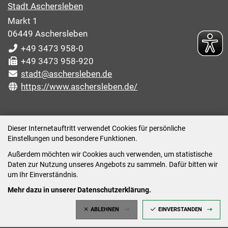
Stadt Aschersleben
Markt 1
06449 Aschersleben
+49 3473 958-0
+49 3473 958-920
stadt@aschersleben.de
https://www.aschersleben.de/
ÖFFNUNGSZEITEN STADTVERWALTUNG
Dieser Internetauftritt verwendet Cookies für persönliche
Einstellungen und besondere Funktionen.
Montag: 09:00-12:00 /14:00-15:00 Uhr
Außerdem möchten wir Cookies auch verwenden, um statistische
Dienstag: 09:00-12:00 /14:00-16:00 Uhr
Daten zur Nutzung unseres Angebots zu sammeln. Dafür bitten wir
Mittwoch: 09:00 - 12:00 Uhr (nach vorheriger
um Ihr Einverständnis.
Terminvereinbarung)
Mehr dazu in unserer Datenschutzerklärung.
Donnerstag: 09:00-12:00 /14:00-18:00 Uhr
ABLEHNEN
EINVERSTANDEN
Freitag: 09:00-12:00 Uhr