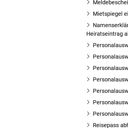
Meldebeschei
Mietspiegel 
Namenserklär
Heiratseintrag 
Personalausw
Personalauswe
Personalausw
Personalauswe
Personalausw
Personalauswe
Personalausw
Reisepass ab