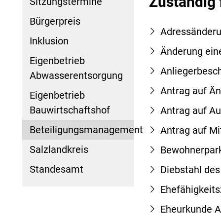
Zuständig 
Sitzungstermine
Bürgerpreis
Adressänderu
Inklusion
Änderung ein
Eigenbetrieb
Anliegerbesc
Abwasserentsorgung
Antrag auf Ä
Eigenbetrieb
Bauwirtschaftshof
Antrag auf Au
Beteiligungsmanagement
Antrag auf Mi
Salzlandkreis
Bewohnerpark
Standesamt
Diebstahl de
Ehefähigkeit
Eheurkunde A