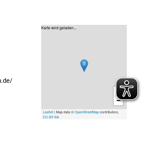
Karte wird geladen...
n.de/
+
−
Leaflet
| Map data ©
OpenStreetMap
contributors,
CC-BY-SA