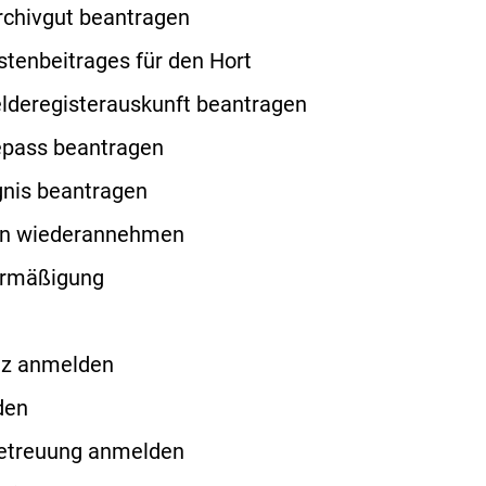
Archivgut beantragen
stenbeitrages für den Hort
lderegisterauskunft beantragen
epass beantragen
nis beantragen
n wiederannehmen
ermäßigung
tz anmelden
den
etreuung anmelden