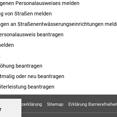
eigenen Personalausweises melden
ng von Straßen melden
ngen an Straßenentwässerungseinrichtungen mel
Personalausweis beantragen
melden
t
öhung beantragen
tmalig oder neu beantragen
terleistung beantragen
Datenschutzerklärung
Sitemap
Erklärung Barrierefreihei
r