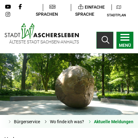
EINFACHE
SPRACHEN
SPRACHE
STADTPLAN
ÄLTESTE STADT SACHSEN-ANHALTS
MENÜ
ite
Bürgerservice
Wo finde ich was?
Aktuelle Meldungen