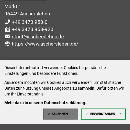
Markt 1
06449 Aschersleben
+49 3473 958-0
+49 3473 958-920
stadt@aschersleben.de
https://www.aschersleben.de/
ÖFFNUNGSZEITEN STADTVERWALTUNG
Dieser Internetauftritt verwendet Cookies für persönliche
Einstellungen und besondere Funktionen.
Montag: 09:00-12:00 /14:00-15:00 Uhr
Außerdem möchten wir Cookies auch verwenden, um statistische
Dienstag: 09:00-12:00 /14:00-16:00 Uhr
Daten zur Nutzung unseres Angebots zu sammeln. Dafür bitten wir
Mittwoch: 09:00 - 12:00 Uhr (nach vorheriger
um Ihr Einverständnis.
Terminvereinbarung)
Mehr dazu in unserer Datenschutzerklärung.
Donnerstag: 09:00-12:00 /14:00-18:00 Uhr
ABLEHNEN
EINVERSTANDEN
Freitag: 09:00-12:00 Uhr