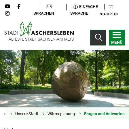
EINFACHE
SPRACHEN
SPRACHE
STADTPLAN
ÄLTESTE STADT SACHSEN-ANHALTS
MENÜ
eite
Unsere Stadt
Wärmeplanung
Fragen und Antworten