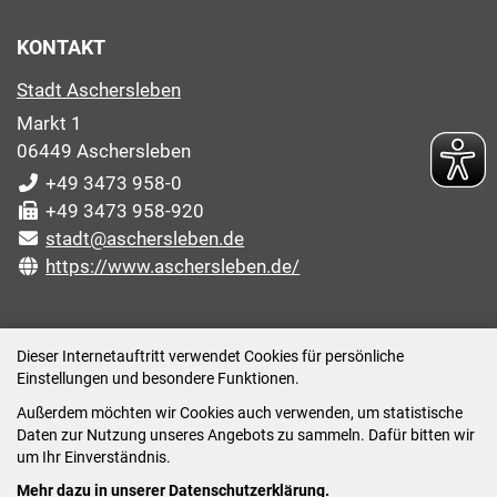
KONTAKT
Stadt Aschersleben
Markt 1
06449 Aschersleben
+49 3473 958-0
+49 3473 958-920
stadt@aschersleben.de
https://www.aschersleben.de/
ÖFFNUNGSZEITEN STADTVERWALTUNG
Dieser Internetauftritt verwendet Cookies für persönliche
Einstellungen und besondere Funktionen.
Montag: 09:00-12:00 /14:00-15:00 Uhr
Außerdem möchten wir Cookies auch verwenden, um statistische
Dienstag: 09:00-12:00 /14:00-16:00 Uhr
Daten zur Nutzung unseres Angebots zu sammeln. Dafür bitten wir
Mittwoch: 09:00 - 12:00 Uhr (nach vorheriger
um Ihr Einverständnis.
Terminvereinbarung)
Mehr dazu in unserer Datenschutzerklärung.