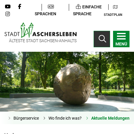
EINFACHE
SPRACHEN
SPRACHE
STADTPLAN
ÄLTESTE STADT SACHSEN-ANHALTS
MENÜ
ite
Bürgerservice
Wo finde ich was?
Aktuelle Meldungen