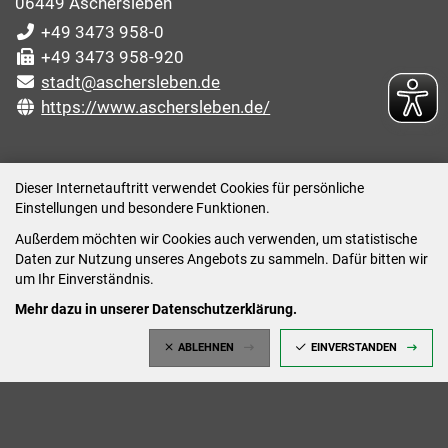
06449 Aschersleben
+49 3473 958-0
+49 3473 958-920
stadt@aschersleben.de
https://www.aschersleben.de/
ÖFFNUNGSZEITEN STADTVERWALTUNG
Dieser Internetauftritt verwendet Cookies für persönliche
Einstellungen und besondere Funktionen.
Montag: 09:00-12:00 /14:00-15:00 Uhr
Außerdem möchten wir Cookies auch verwenden, um statistische
Dienstag: 09:00-12:00 /14:00-16:00 Uhr
Daten zur Nutzung unseres Angebots zu sammeln. Dafür bitten wir
Mittwoch: 09:00 - 12:00 Uhr (nach vorheriger
um Ihr Einverständnis.
Terminvereinbarung)
Mehr dazu in unserer Datenschutzerklärung.
Donnerstag: 09:00-12:00 /14:00-18:00 Uhr
ABLEHNEN
EINVERSTANDEN
Freitag: 09:00-12:00 Uhr