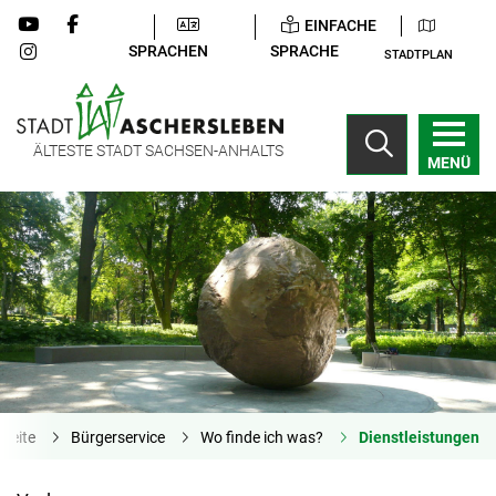
EINFACHE
SPRACHEN
SPRACHE
STADTPLAN
ÄLTESTE STADT SACHSEN-ANHALTS
MENÜ
tseite
Bürgerservice
Wo finde ich was?
Dienstleistungen