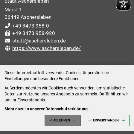
Stadt Aschersleben
Markt 1
06449 Aschersleben
+49 3473 958-0
+49 3473 958-920
stadt@aschersleben.de
https://www.aschersleben.de/
ÖFFNUNGSZEITEN STADTVERWALTUNG
Dieser Internetauftritt verwendet Cookies für persönliche
Einstellungen und besondere Funktionen.
Montag: 09:00-12:00 /14:00-15:00 Uhr
Außerdem möchten wir Cookies auch verwenden, um statistische
Dienstag: 09:00-12:00 /14:00-16:00 Uhr
Daten zur Nutzung unseres Angebots zu sammeln. Dafür bitten wir
Mittwoch: 09:00 - 12:00 Uhr (nach vorheriger
um Ihr Einverständnis.
Terminvereinbarung)
Mehr dazu in unserer Datenschutzerklärung.
Donnerstag: 09:00-12:00 /14:00-18:00 Uhr
ABLEHNEN
EINVERSTANDEN
Freitag: 09:00-12:00 Uhr