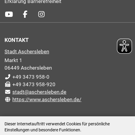
Erklärung Barrierefreiheit
KONTAKT
Stadt Aschersleben
Markt 1
06449 Aschersleben
+49 3473 958-0
+49 3473 958-920
stadt@aschersleben.de
https://www.aschersleben.de/
ÖFFNUNGSZEITEN STADTVERWALTUNG
Dieser Internetauftritt verwendet Cookies für persönliche
Einstellungen und besondere Funktionen.
Montag: 09:00-12:00 /14:00-15:00 Uhr