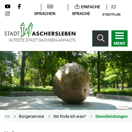
EINFACHE
SPRACHEN
SPRACHE
STADTPLAN
ÄLTESTE STADT SACHSEN-ANHALTS
MENÜ
tseite
Bürgerservice
Wo finde ich was?
Dienstleistungen