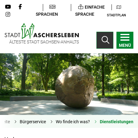
EINFACHE
SPRACHEN
SPRACHE
STADTPLAN
ÄLTESTE STADT SACHSEN-ANHALTS
MENÜ
tseite
Bürgerservice
Wo finde ich was?
Dienstleistungen