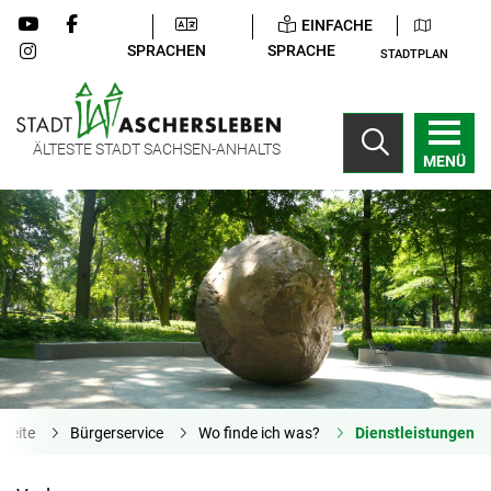
EINFACHE
SPRACHEN
SPRACHE
STADTPLAN
ÄLTESTE STADT SACHSEN-ANHALTS
MENÜ
tseite
Bürgerservice
Wo finde ich was?
Dienstleistungen