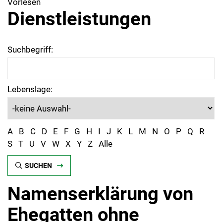
Vorlesen
Dienstleistungen
Suchbegriff:
Lebenslage:
A
B
C
D
E
F
G
H
I
J
K
L
M
N
O
P
Q
R
S
T
U
V
W
X
Y
Z
Alle
SUCHEN
Namenserklärung von
Ehegatten ohne