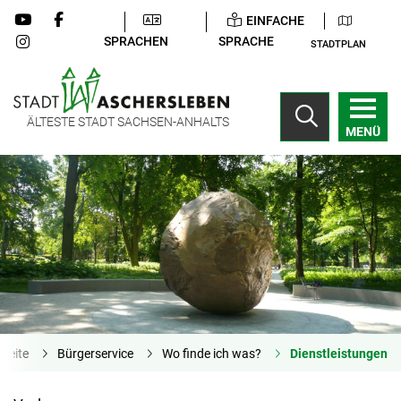
EINFACHE
SPRACHEN
SPRACHE
STADTPLAN
ÄLTESTE STADT SACHSEN-ANHALTS
MENÜ
tseite
Bürgerservice
Wo finde ich was?
Dienstleistungen