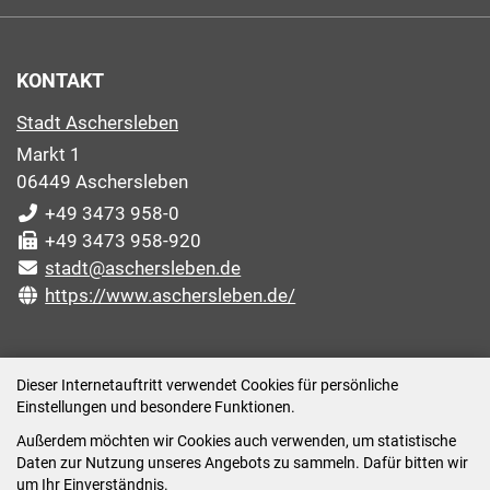
KONTAKT
Stadt Aschersleben
Markt 1
06449 Aschersleben
+49 3473 958-0
+49 3473 958-920
stadt@aschersleben.de
https://www.aschersleben.de/
ÖFFNUNGSZEITEN STADTVERWALTUNG
Dieser Internetauftritt verwendet Cookies für persönliche
Einstellungen und besondere Funktionen.
Montag: 09:00-12:00 /14:00-15:00 Uhr
Außerdem möchten wir Cookies auch verwenden, um statistische
Dienstag: 09:00-12:00 /14:00-16:00 Uhr
Daten zur Nutzung unseres Angebots zu sammeln. Dafür bitten wir
Mittwoch: 09:00 - 12:00 Uhr (nach vorheriger
um Ihr Einverständnis.