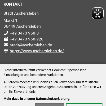
KONTAKT
Stadt Aschersleben
Markt 1
06449 Aschersleben
+49 3473 958-0
+49 3473 958-920
stadt@aschersleben.de
https://www.aschersleben.de/
ÖFFNUNGSZEITEN STADTVERWALTUNG
Dieser Internetauftritt verwendet Cookies für persönliche
Einstellungen und besondere Funktionen.
Montag: 09:00-12:00 /14:00-15:00 Uhr
Außerdem möchten wir Cookies auch verwenden, um statistische
Dienstag: 09:00-12:00 /14:00-16:00 Uhr
Daten zur Nutzung unseres Angebots zu sammeln. Dafür bitten wir
Mittwoch: 09:00 - 12:00 Uhr (nach vorheriger
um Ihr Einverständnis.
Terminvereinbarung)
Mehr dazu in unserer Datenschutzerklärung.
Donnerstag: 09:00-12:00 /14:00-18:00 Uhr