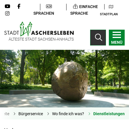
EINFACHE
SPRACHEN
SPRACHE
STADTPLAN
ÄLTESTE STADT SACHSEN-ANHALTS
MENÜ
tseite
Bürgerservice
Wo finde ich was?
Dienstleistungen