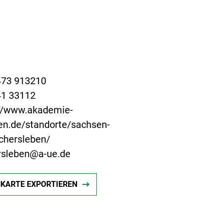
473 913210
41 33112
://www.akademie-
en.de/standorte/sachsen-
chersleben/
rsleben@a-ue.de
NKARTE EXPORTIEREN