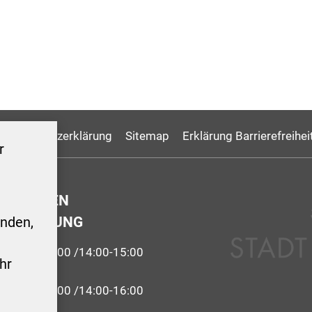
Datenschutzerklärung
Sitemap
Erklärung Barrierefreihei
r
GSZEITEN
ERWALTUNG
nden,
9:00-12:00 /14:00-15:00
hr
 09:00-12:00 /14:00-16:00