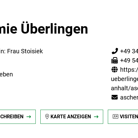
ie Überlingen
n: Frau Stoisiek
+49 3
+49 5
6
https
leben
ueberling
anhalt/as
asche
SCHREIBEN
KARTE ANZEIGEN
VISITE