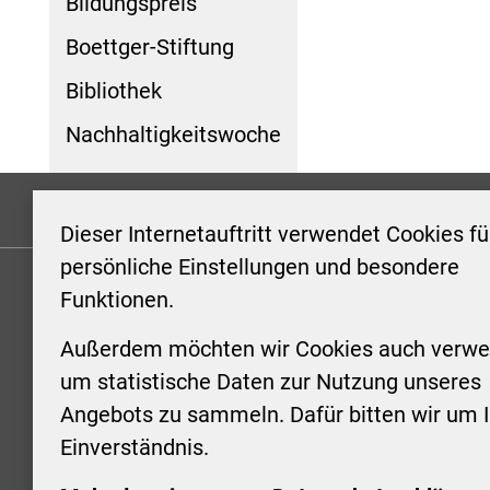
Bildungspreis
Boettger-Stiftung
Bibliothek
Nachhaltigkeitswoche
Formulare
Kontakt/Hinweis geben
Impressum
Dieser Internetauftritt verwendet Cookies fü
persönliche Einstellungen und besondere
Funktionen.
KONTAKT
ÖFFNUN
STADTV
Außerdem möchten wir Cookies auch verwe
Stadt Aschersleben
um statistische Daten zur Nutzung unseres
Markt 1
Montag: 0
Angebots zu sammeln. Dafür bitten wir um I
06449 Aschersleben
Uhr
Einverständnis.
+49 3473 958-0
Dienstag:
+49 3473 958-920
Uhr