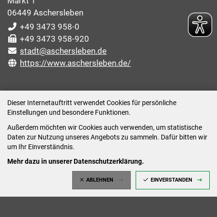
Markt 1
06449 Aschersleben
+49 3473 958-0
+49 3473 958-920
stadt@aschersleben.de
https://www.aschersleben.de/
ÖFFNUNGSZEITEN STADTVERWALTUNG
Dieser Internetauftritt verwendet Cookies für persönliche
Einstellungen und besondere Funktionen.
Montag: 09:00-12:00 /14:00-15:00 Uhr
Außerdem möchten wir Cookies auch verwenden, um statistische
Dienstag: 09:00-12:00 /14:00-16:00 Uhr
Daten zur Nutzung unseres Angebots zu sammeln. Dafür bitten wir
Mittwoch: 09:00 - 12:00 Uhr (nach vorheriger
um Ihr Einverständnis.
Terminvereinbarung)
Mehr dazu in unserer Datenschutzerklärung.
Donnerstag: 09:00-12:00 /14:00-18:00 Uhr
ABLEHNEN
EINVERSTANDEN
Freitag: 09:00-12:00 Uhr