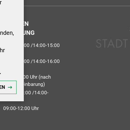
r
GSZEITEN
ERWALTUNG
nden,
9:00-12:00 /14:00-15:00
hr
 09:00-12:00 /14:00-16:00
.
09:00 - 12:00 Uhr (nach
 Terminvereinbarung)
EN
: 09:00-12:00 /14:00-
09:00-12:00 Uhr