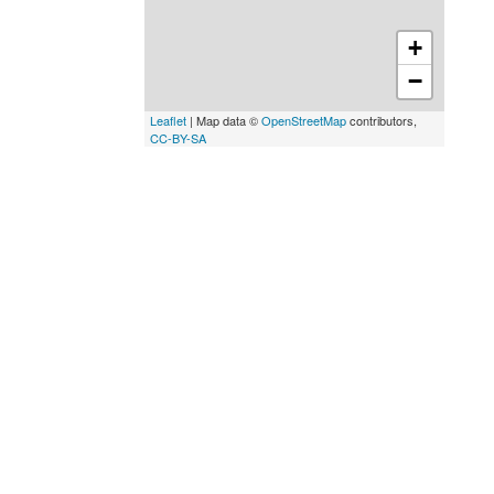
+
−
Leaflet
| Map data ©
OpenStreetMap
contributors,
CC-BY-SA