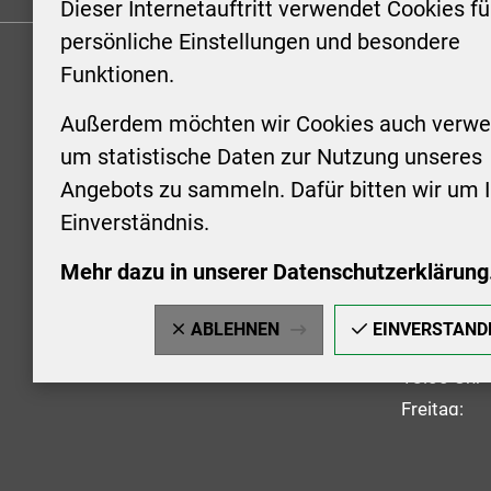
Dieser Internetauftritt verwendet Cookies fü
persönliche Einstellungen und besondere
Funktionen.
KONTAKT
ÖFFNUN
STADTV
Außerdem möchten wir Cookies auch verwe
Stadt Aschersleben
um statistische Daten zur Nutzung unseres
Markt 1
Montag: 0
Angebots zu sammeln. Dafür bitten wir um I
06449 Aschersleben
Uhr
Einverständnis.
+49 3473 958-0
Dienstag:
+49 3473 958-920
Uhr
Mehr dazu in unserer Datenschutzerklärung
stadt@aschersleben.de
Mittwoch: 
https://www.aschersleben.de/
vorheriger
ABLEHNEN
EINVERSTAND
Donnerstag
18:00 Uhr
Freitag: 