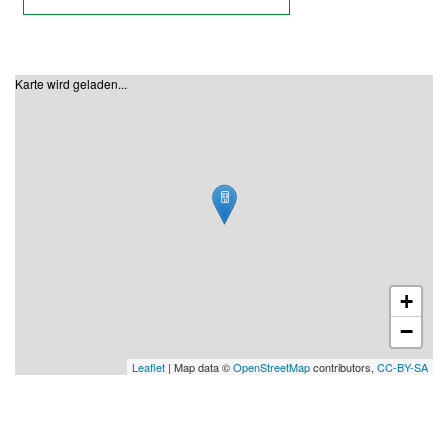
Karte wird geladen...
+
−
Leaflet
| Map data ©
OpenStreetMap
contributors,
CC-BY-SA