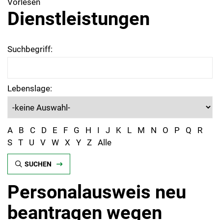
Vorlesen
Dienstleistungen
Suchbegriff:
Lebenslage:
A
B
C
D
E
F
G
H
I
J
K
L
M
N
O
P
Q
R
S
T
U
V
W
X
Y
Z
Alle
SUCHEN
Personalausweis neu
beantragen wegen