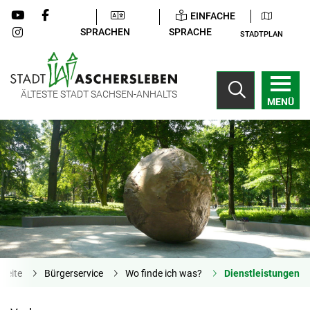
EINFACHE
SPRACHEN
SPRACHE
STADTPLAN
ÄLTESTE STADT SACHSEN-ANHALTS
MENÜ
tseite
Bürgerservice
Wo finde ich was?
Dienstleistungen