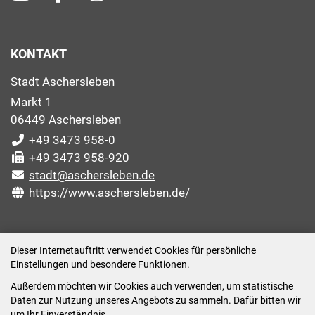
KONTAKT
Stadt Aschersleben
Markt 1
06449 Aschersleben
+49 3473 958-0
+49 3473 958-920
stadt@aschersleben.de
https://www.aschersleben.de/
ÖFFNUNGSZEITEN STADTVERWALTUNG
Dieser Internetauftritt verwendet Cookies für persönliche
Einstellungen und besondere Funktionen.
Montag: 09:00-12:00 /14:00-15:00 Uhr
Außerdem möchten wir Cookies auch verwenden, um statistische
Dienstag: 09:00-12:00 /14:00-16:00 Uhr
Daten zur Nutzung unseres Angebots zu sammeln. Dafür bitten wir
Mittwoch: 09:00 - 12:00 Uhr (nach vorheriger
um Ihr Einverständnis.