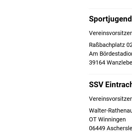
Sportjugend
Vereinsvorsitze
Raßbachplatz 0
Am Bördestadio
39164 Wanzlebe
SSV Eintrach
Vereinsvorsitze
Walter-Rathenau
OT Winningen
06449 Aschersl