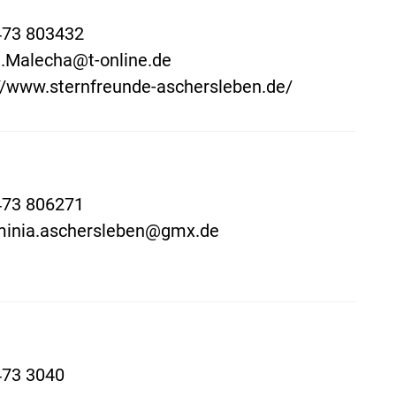
473 803432
t.Malecha@t-online.de
//www.sternfreunde-aschersleben.de/
473 806271
minia.aschersleben@gmx.de
473 3040