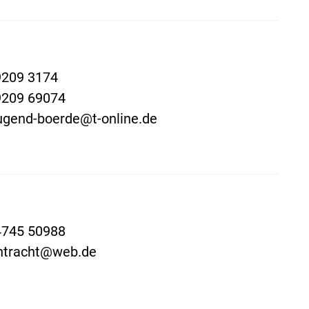
9209 3174
9209 69074
ugend-boerde@t-online.de
4745 50988
intracht@web.de