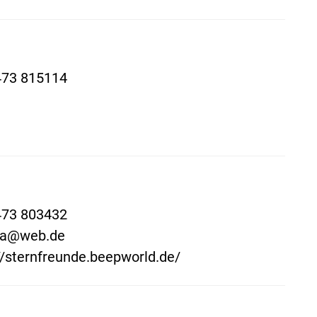
473 815114
473 803432
sfa@web.de
//sternfreunde.beepworld.de/