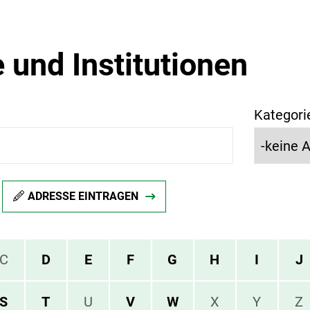
 und Institutionen
Kategori
ADRESSE EINTRAGEN
C
D
E
F
G
H
I
J
S
T
U
V
W
X
Y
Z