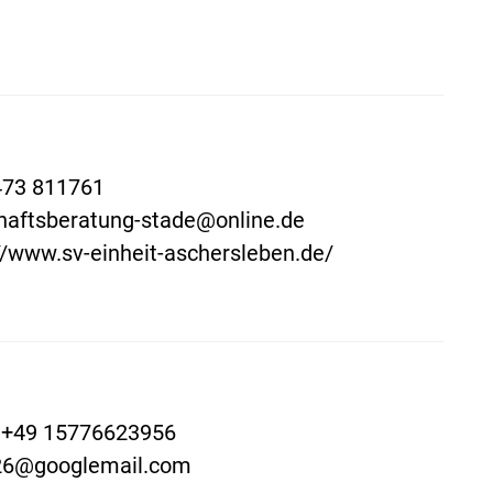
473 811761
haftsberatung-stade@online.de
//www.sv-einheit-aschersleben.de/
: +49 15776623956
26@googlemail.com