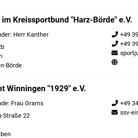
 im Kreissportbund "Harz-Börde" e.V.
nder: Herr Kanther
+49 3
+49 3
2b
sportj
n
n-Börde
t Winningen "1929" e.V.
nde: Frau Grams
+49 3
ssv-e
-Straße 22
eben