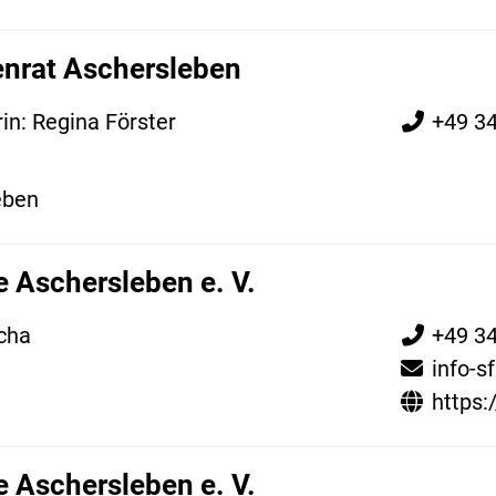
enrat Aschersleben
in: Regina Förster
+49 3
eben
 Aschersleben e. V.
cha
+49 3
info-
https:
 Aschersleben e. V.