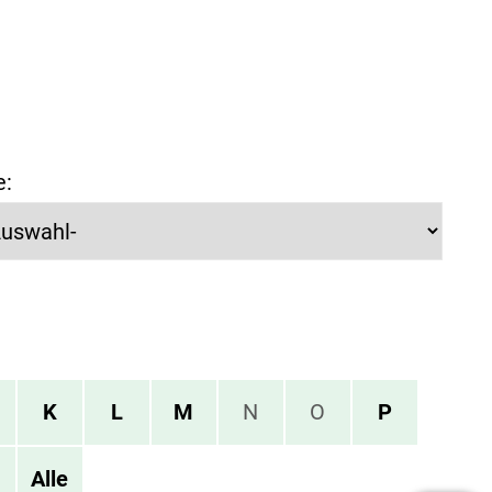
e:
K
L
M
N
O
P
Alle