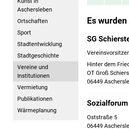
Kunst in
Aschersleben
Es wurden
Ortschaften
Sport
SG Schierste
Stadtentwicklung
Vereinsvorsitze
Stadtgeschichte
Hinter dem Frie
Vereine und
OT Groß Schiers
Institutionen
06449 Aschersl
Vermietung
Publikationen
Sozialforum
Wärmeplanung
Oststraße 5
06449 Aschersl