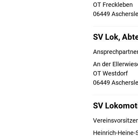
OT Freckleben
06449 Aschersl
SV Lok, Abte
Ansprechpartner
An der Ellerwies
OT Westdorf
06449 Aschersl
SV Lokomoti
Vereinsvorsitze
Heinrich-Heine-