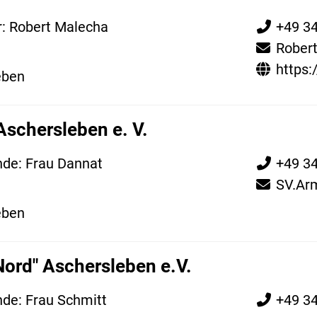
: Robert Malecha
+49 3
Rober
https:
eben
Aschersleben e. V.
nde: Frau Dannat
+49 3
SV.Ar
eben
Nord" Aschersleben e.V.
nde: Frau Schmitt
+49 3