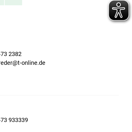
473 2382
reder@t-online.de
473 933339