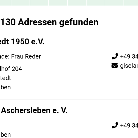
 130 Adressen gefunden
dt 1950 e.V.
nde: Frau Reder
+49 3
gisela
dhof 204
tedt
eben
 Aschersleben e. V.
+49 3
eben