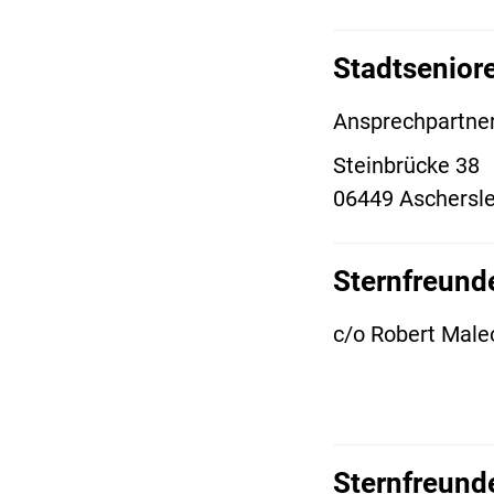
Stadtsenior
Ansprechpartner
Steinbrücke 38
06449 Aschersl
Sternfreunde
c/o Robert Male
Sternfreunde