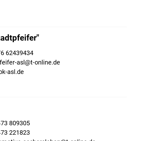
adtpfeifer"
76 62439434
feifer-asl@t-online.de
k-asl.de
473 809305
473 221823