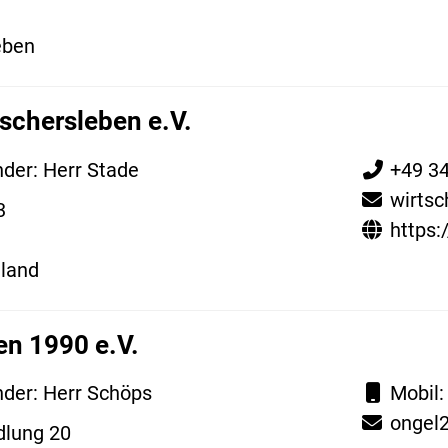
eben
schersleben e.V.
nder: Herr Stade
+49 3
wirtsc
3
https:
land
en 1990 e.V.
nder: Herr Schöps
Mobil
ongel
dlung 20