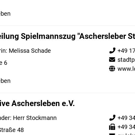
eben
ilung Spielmannszug "Aschersleber St
in: Melissa Schade
+49 1
stadtp
e 6
www.lo
eben
ve Aschersleben e.V.
nder: Herr Stockmann
+49 3
+49 3
Straße 48