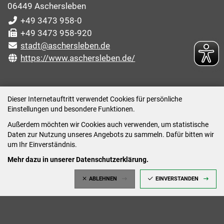
06449 Aschersleben
+49 3473 958-0
+49 3473 958-920
stadt@aschersleben.de
https://www.aschersleben.de/
ÖFFNUNGSZEITEN STADTVERWALTUNG
Dieser Internetauftritt verwendet Cookies für persönliche
Einstellungen und besondere Funktionen.
Montag: 09:00-12:00 /14:00-15:00 Uhr
Außerdem möchten wir Cookies auch verwenden, um statistische
Dienstag: 09:00-12:00 /14:00-16:00 Uhr
Daten zur Nutzung unseres Angebots zu sammeln. Dafür bitten wir
Mittwoch: 09:00 - 12:00 Uhr (nach vorheriger
um Ihr Einverständnis.
Terminvereinbarung)
Mehr dazu in unserer Datenschutzerklärung.
Donnerstag: 09:00-12:00 /14:00-18:00 Uhr
ABLEHNEN
EINVERSTANDEN
Freitag: 09:00-12:00 Uhr