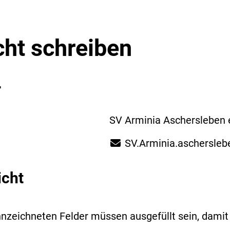
cht schreiben
r
SV Arminia Aschersleben e
SV.Arminia.aschersle
icht
nzeichneten Felder müssen ausgefüllt sein, dami