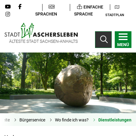
EINFACHE
SPRACHEN
SPRACHE
STADTPLAN
ÄLTESTE STADT SACHSEN-ANHALTS
MENÜ
tseite
Bürgerservice
Wo finde ich was?
Dienstleistungen