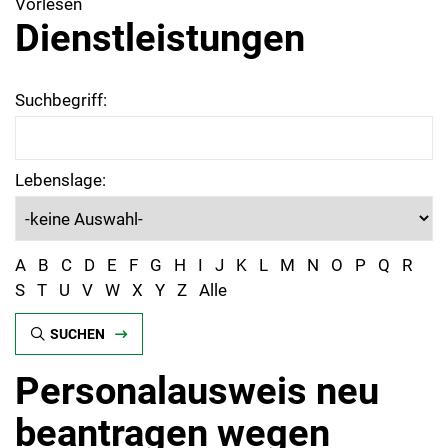
Vorlesen
Dienstleistungen
Suchbegriff:
Lebenslage:
A
B
C
D
E
F
G
H
I
J
K
L
M
N
O
P
Q
R
S
T
U
V
W
X
Y
Z
Alle
SUCHEN
Personalausweis neu
beantragen wegen