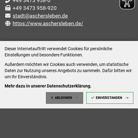
+49 3473 958-0
+49 3473 958-920
stadt@aschersleben.de
https://www.aschersleben.de/
ÖFFNUNGSZEITEN STADTVERWALTUNG
Dieser Internetauftritt verwendet Cookies für persönliche
Einstellungen und besondere Funktionen.
Montag: 09:00-12:00 /14:00-15:00 Uhr
Außerdem möchten wir Cookies auch verwenden, um statistische
Dienstag: 09:00-12:00 /14:00-16:00 Uhr
Daten zur Nutzung unseres Angebots zu sammeln. Dafür bitten wir
Mittwoch: 09:00 - 12:00 Uhr (nach vorheriger
um Ihr Einverständnis.
Terminvereinbarung)
Mehr dazu in unserer Datenschutzerklärung.
Donnerstag: 09:00-12:00 /14:00-18:00 Uhr
ABLEHNEN
EINVERSTANDEN
Freitag: 09:00-12:00 Uhr