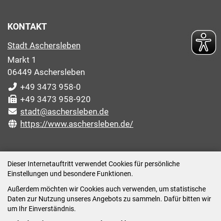
KONTAKT
Stadt Aschersleben
Markt 1
06449 Aschersleben
+49 3473 958-0
+49 3473 958-920
stadt@aschersleben.de
https://www.aschersleben.de/
ÖFFNUNGSZEITEN STADTVERWALTUNG
Dieser Internetauftritt verwendet Cookies für persönliche
Einstellungen und besondere Funktionen.
Montag: 09:00-12:00 /14:00-15:00 Uhr
Außerdem möchten wir Cookies auch verwenden, um statistische
Dienstag: 09:00-12:00 /14:00-16:00 Uhr
Daten zur Nutzung unseres Angebots zu sammeln. Dafür bitten wir
Mittwoch: 09:00 - 12:00 Uhr (nach vorheriger
um Ihr Einverständnis.
Terminvereinbarung)