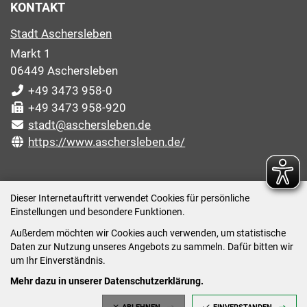
KONTAKT
Stadt Aschersleben
Markt 1
06449 Aschersleben
+49 3473 958-0
+49 3473 958-920
stadt@aschersleben.de
https://www.aschersleben.de/
ÖFFNUNGSZEITEN STADTVERWALTUNG
Dieser Internetauftritt verwendet Cookies für persönliche
Einstellungen und besondere Funktionen.
Montag: 09:00-12:00 /14:00-15:00 Uhr
Außerdem möchten wir Cookies auch verwenden, um statistische
Dienstag: 09:00-12:00 /14:00-16:00 Uhr
Daten zur Nutzung unseres Angebots zu sammeln. Dafür bitten wir
Mittwoch: 09:00 - 12:00 Uhr (nach vorheriger
um Ihr Einverständnis.
Terminvereinbarung)
Mehr dazu in unserer Datenschutzerklärung.
Donnerstag: 09:00-12:00 /14:00-18:00 Uhr