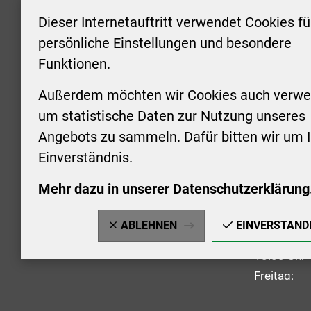
Formulare
Kontakt/Hinweis geben
Impressum
Dieser Internetauftritt verwendet Cookies fü
persönliche Einstellungen und besondere
Funktionen.
KONTAKT
ÖFFNUN
STADTV
Außerdem möchten wir Cookies auch verwe
Stadt Aschersleben
um statistische Daten zur Nutzung unseres
Markt 1
Montag: 0
Angebots zu sammeln. Dafür bitten wir um I
06449 Aschersleben
Uhr
Einverständnis.
+49 3473 958-0
Dienstag:
+49 3473 958-920
Uhr
Mehr dazu in unserer Datenschutzerklärung
stadt@aschersleben.de
Mittwoch: 
https://www.aschersleben.de/
vorheriger
ABLEHNEN
EINVERSTAND
Donnerstag
18:00 Uhr
Freitag: 