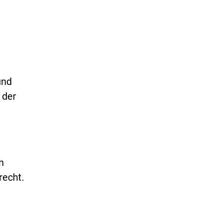
und
 der
n
recht.