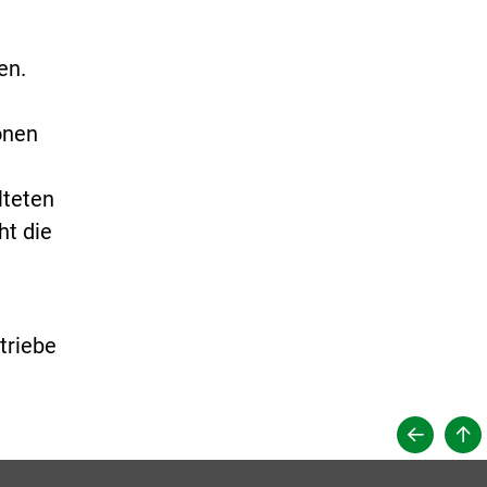
en.
onen
lteten
ht die
triebe