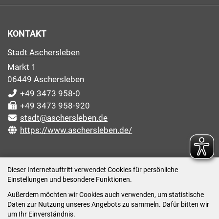
KONTAKT
Stadt Aschersleben
Markt 1
06449 Aschersleben
+49 3473 958-0
+49 3473 958-920
stadt@aschersleben.de
https://www.aschersleben.de/
ÖFFNUNGSZEITEN STADTVERWALTUNG
Dieser Internetauftritt verwendet Cookies für persönliche
Einstellungen und besondere Funktionen.
Montag: 09:00-12:00 /14:00-15:00 Uhr
Außerdem möchten wir Cookies auch verwenden, um statistische
Dienstag: 09:00-12:00 /14:00-16:00 Uhr
Daten zur Nutzung unseres Angebots zu sammeln. Dafür bitten wir
Mittwoch: 09:00 - 12:00 Uhr (nach vorheriger
um Ihr Einverständnis.