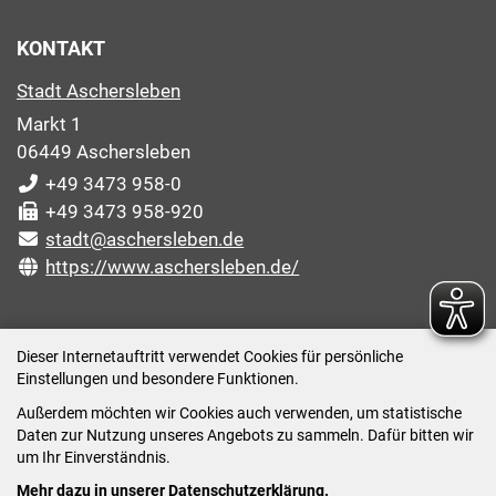
KONTAKT
Stadt Aschersleben
Markt 1
06449 Aschersleben
+49 3473 958-0
+49 3473 958-920
stadt@aschersleben.de
https://www.aschersleben.de/
ÖFFNUNGSZEITEN STADTVERWALTUNG
Dieser Internetauftritt verwendet Cookies für persönliche
Einstellungen und besondere Funktionen.
Montag: 09:00-12:00 /14:00-15:00 Uhr
Außerdem möchten wir Cookies auch verwenden, um statistische
Dienstag: 09:00-12:00 /14:00-16:00 Uhr
Daten zur Nutzung unseres Angebots zu sammeln. Dafür bitten wir
Mittwoch: 09:00 - 12:00 Uhr (nach vorheriger
um Ihr Einverständnis.
Terminvereinbarung)
Mehr dazu in unserer Datenschutzerklärung.