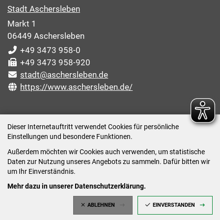
Stadt Aschersleben
Markt 1
06449 Aschersleben
+49 3473 958-0
+49 3473 958-920
stadt@aschersleben.de
https://www.aschersleben.de/
ÖFFNUNGSZEITEN STADTVERWALTUNG
Dieser Internetauftritt verwendet Cookies für persönliche
Einstellungen und besondere Funktionen.
Montag: 09:00-12:00 /14:00-15:00 Uhr
Außerdem möchten wir Cookies auch verwenden, um statistische
Dienstag: 09:00-12:00 /14:00-16:00 Uhr
Daten zur Nutzung unseres Angebots zu sammeln. Dafür bitten wir
Mittwoch: 09:00 - 12:00 Uhr (nach vorheriger
um Ihr Einverständnis.
Terminvereinbarung)
Mehr dazu in unserer Datenschutzerklärung.
Donnerstag: 09:00-12:00 /14:00-18:00 Uhr
ABLEHNEN
EINVERSTANDEN
Freitag: 09:00-12:00 Uhr